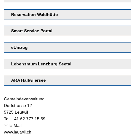
Reservation Waldhütte
Smart Service Portal
eUmzug
Lebensraum Lenzburg Seetal
ARA Hallwilersee
Footer
Gemeindeverwaltung
Dorfstrasse 12
5725 Leutwil
Tel. +41 62 777 15 59
E-Mail
www.leutwil.ch