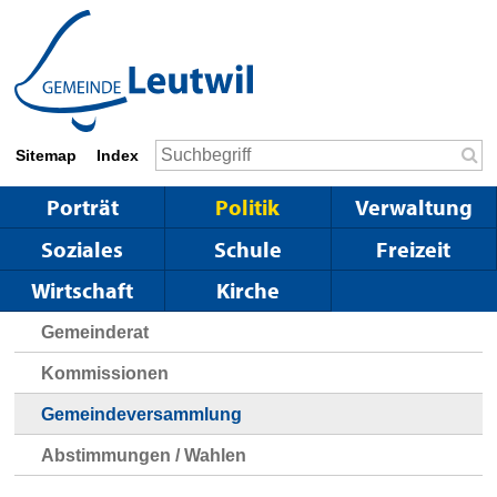
Schnellnavigation
Navigieren in Leutwil
Suchbegriff
Sitemap
Index
Suc
Hauptnavigation
Porträt
Politik
Verwaltung
Soziales
Schule
Freizeit
Wirtschaft
Kirche
Gemeinderat
Kommissionen
Gemeindeversammlung
Abstimmungen / Wahlen