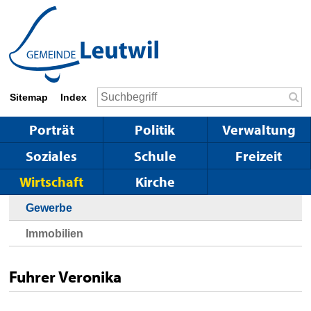
Schnellnavigation
Navigieren in Leutwil
Suchbegriff
Sitemap
Index
Suc
Hauptnavigation
Porträt
Politik
Verwaltung
Soziales
Schule
Freizeit
Wirtschaft
Kirche
Gewerbe
Immobilien
Fuhrer Veronika