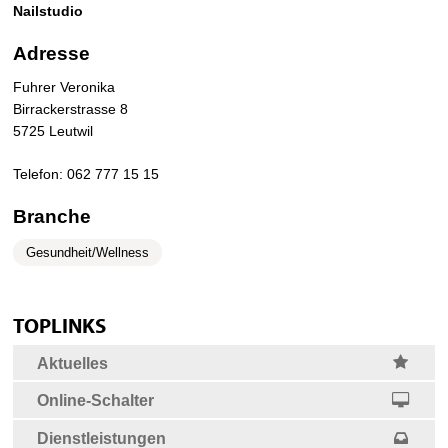
Nailstudio
Adresse
Fuhrer Veronika
Birrackerstrasse 8
5725 Leutwil
Telefon:
062 777 15 15
Branche
Gesundheit/Wellness
Sidebar
zum Seitananfang
TOPLINKS
Seite drucken
Aktuelles
Online-Schalter
Dienstleistungen