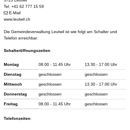
5725 Leutwil
Tel. +41 62 777 15 59
E-Mail
www.leutwil.ch
Die Gemeindeverwaltung Leutwil ist wie folgt am Schalter und
Telefon erreichbar:
Schalteröffnungszeiten
:
Wochentag
Vormittag
Nachmittag
Montag
08.00 - 11.45 Uhr
13.30 - 17.00 Uhr
Dienstag
geschlossen
geschlossen
Mittwoch
geschlossen
13.30 - 17.00 Uhr
Donnerstag
geschlossen
geschlossen
Freitag
08.00 - 11.45 Uhr
geschlossen
Telefonzeiten
: