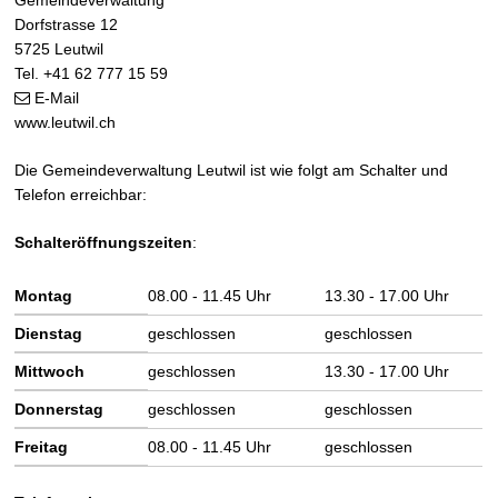
Footer
Gemeindeverwaltung
Dorfstrasse 12
5725 Leutwil
Tel. +41 62 777 15 59
E-Mail
www.leutwil.ch
Die Gemeindeverwaltung Leutwil ist wie folgt am Schalter und
Telefon erreichbar:
Schalteröffnungszeiten
:
Wochentag
Vormittag
Nachmittag
Montag
08.00 - 11.45 Uhr
13.30 - 17.00 Uhr
Dienstag
geschlossen
geschlossen
Mittwoch
geschlossen
13.30 - 17.00 Uhr
Donnerstag
geschlossen
geschlossen
Freitag
08.00 - 11.45 Uhr
geschlossen