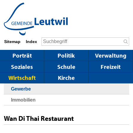
Schnellnavigation
Navigieren in Leutwil
Suchbegriff
Sitemap
Index
Suc
Hauptnavigation
Porträt
Politik
Verwaltung
Soziales
Schule
Freizeit
Wirtschaft
Kirche
Gewerbe
Immobilien
Wan Di Thai Restaurant