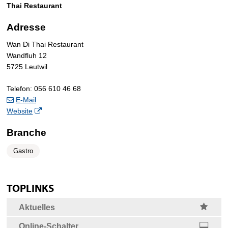
Thai Restaurant
Adresse
Wan Di Thai Restaurant
Wandfluh 12
5725 Leutwil
Telefon:
056 610 46 68
E-Mail
Website
Branche
Gastro
Sidebar
zum Seitananfang
TOPLINKS
Seite drucken
Aktuelles
Online-Schalter