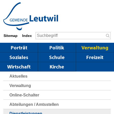
Schnellnavigation
Navigieren in Leutwil
Suchbegriff
Sitemap
Index
Suc
Hauptnavigation
Porträt
Politik
Verwaltung
Soziales
Schule
Freizeit
Wirtschaft
Kirche
Aktuelles
Verwaltung
Online-Schalter
Abteilungen / Amtsstellen
Dienstleistungen