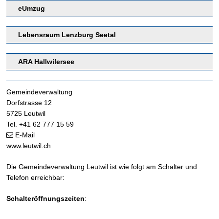
eUmzug
Lebensraum Lenzburg Seetal
ARA Hallwilersee
Footer
Gemeindeverwaltung
Dorfstrasse 12
5725 Leutwil
Tel. +41 62 777 15 59
E-Mail
www.leutwil.ch
Die Gemeindeverwaltung Leutwil ist wie folgt am Schalter und
Telefon erreichbar:
Schalteröffnungszeiten
: