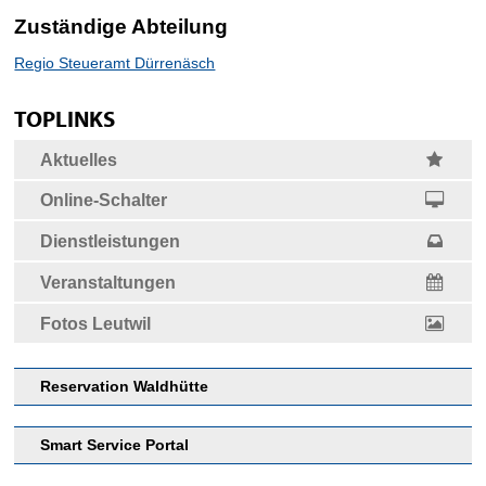
Zuständige Abteilung
Regio Steueramt Dürrenäsch
Sidebar
zum Seitananfang
TOPLINKS
Seite drucken
Aktuelles
Online-Schalter
Dienstleistungen
Veranstaltungen
Fotos Leutwil
Reservation Waldhütte
Smart Service Portal