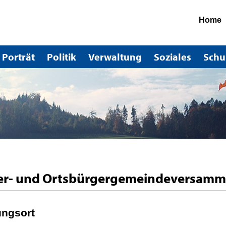
Home
Hauptnavigation
Porträt
Politik
Verwaltung
Soziales
Schu
r- und Ortsbürgergemeindeversamm
ungsort