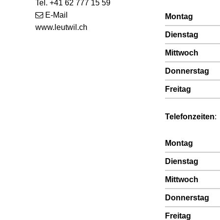
Tel. +41 62 777 15 59
E-Mail
Wochentag
V
Montag
www.leutwil.ch
Dienstag
Mittwoch
Donnerstag
Freitag
Telefonzeiten
:
Wochentag
V
Montag
Dienstag
Mittwoch
Donnerstag
Freitag