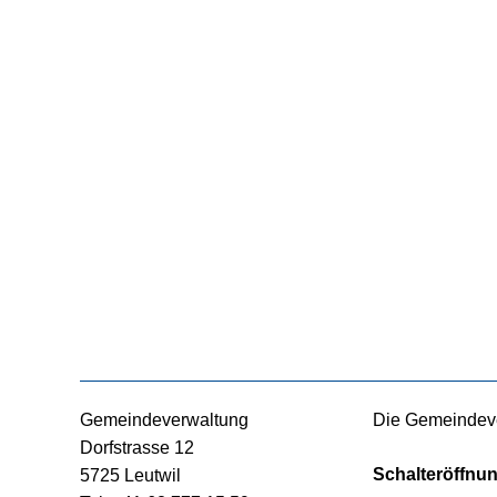
Footer
Gemeindeverwaltung
Die Gemeindever
Dorfstrasse 12
Schalteröffnu
5725 Leutwil