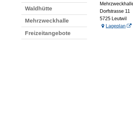
Mehrzweckhall
Waldhütte
Dorfstrasse 11
5725 Leutwil
Mehrzweckhalle
Lageplan
Freizeitangebote
zum Seitana
Seite druck