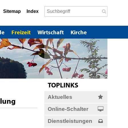
Suchbegriff
Sitemap
Index
Suche start
le
Freizeit
Wirtschaft
Kirche
Sidebar
TOPLINKS
Aktuelles
lung
Online-Schalter
Dienstleistungen